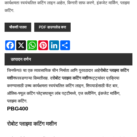
कार्यक्षमता स्वयंचलित कटिंग लाइन आहेत, किनारी साफ करणे, इंकजेट मार्किंग, प्लाझ्मा
कटिंग.
चौकशी पाठवा
PDF डाउनलोड करा
Facebook
X
WhatsApp
Pinterest
LinkedIn
Share
उत्पादन वर्णन
जिनफेंग® चा एक व्यावसायिक चीन निर्माता आणि पुरवठादार आहे
रोबोट प्लाझ्मा कटिंग
मशीन
परवडणाऱ्या किमतीसह. द
रोबोट प्लाझ्मा कटिंग मशीन
पट्ट्यांवर प्रक्रिया
करण्यासाठी उच्च कार्यक्षमता स्वयंचलित कटिंग लाइन, शिपयार्डसाठी फॅट बार,
ऑक्सि-फ्यूल कटिंग प्लेट्सपासून लांब पट्टीमध्ये, एज क्लीनिंग, इंकजेट मार्किंग,
प्लाझ्मा कटिंग.
PBG400
रोबोट प्लाझ्मा कटिंग मशीन