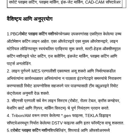
सपोर्ट प्लाझ्मा कटिंग, प्लाझ्मा मार्किंग, इंक-जेट मार्किंग, CAD-CAM सॉफ्टवेअर
वैशिष्ट्य आणि अनुप्रयोग
1.PBG
रोबोट प्लाझ्मा कटिंग मशीन
वेगवेगळ्या उपकरणांसह एकत्रित केलेल्या उच्च
ऑटोमेशन कटिंग लाइन आहेत. एका ऑपरेटरद्वारे एका मुख्य ऑपरेशनद्वारे, लाइन
मटेरियल लोडिंगपासून स्वयंचलित प्रक्रिया सुरू करते, मल्टी-हेड्स ऑक्सीफ्यूएल
कटिंग मशीनद्वारे प्लेट कटिंग, एज क्लीनिंग, इंकजेट मार्किंग, प्लाझ्मा कटिंग आणि
पार्ट्स अनलोडिंग.
2. लाइन पूर्णपणे MES प्रणालीशी एकात्मता असू शकते आणि निर्मात्याकडील
अभियंत्यांना कार्यस्थळावर अभियंत्यांना न पाठवता इंटरनेटद्वारे समस्यांचे निराकरण
करण्यासाठी रिमोट डायग्नोसिस सहजपणे पार पाडण्यासाठी टीम व्ह्यूअरद्वारे रिमोट
कंट्रोलला अनुमती देऊ शकते.
3. सीएनसी प्रणाली सर्व मेन लाइन सिस्टम (रोबोट, रोलर टेबल, क्रॉस कन्व्हेयर,
मेजरिंग कार्ट आणि ग्रिपर, मार्किंग सिस्टम) चे पूर्ण नियंत्रण प्रदान करते.
4. Tribon/AM वरून तयार केलेल्या *.gen फाइल्स, TEKLA डिझाइन
सॉफ्टवेअरमधून निर्यात केलेल्या DSTV फाइल्स आणि इतर फॉरमॅट्स वाचू शकतात.
5.द
रोबोट प्लाझ्मा कटिंग मशीन
शिपबिल्डिंग, शिपयार्ड आणि ऑफशोअरमध्ये