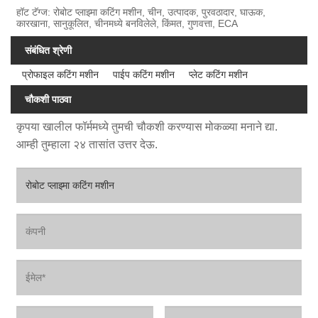
हॉट टॅग्ज: रोबोट प्लाझ्मा कटिंग मशीन, चीन, उत्पादक, पुरवठादार, घाऊक,
कारखाना, सानुकूलित, चीनमध्ये बनविलेले, किंमत, गुणवत्ता, ECA
संबंधित श्रेणी
प्रोफाइल कटिंग मशीन
पाईप कटिंग मशीन
प्लेट कटिंग मशीन
चौकशी पाठवा
कृपया खालील फॉर्ममध्ये तुमची चौकशी करण्यास मोकळ्या मनाने द्या.
आम्ही तुम्हाला २४ तासांत उत्तर देऊ.