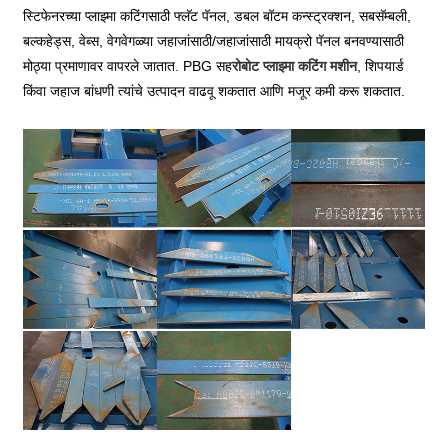
स्टिफेनरच्या प्लाझ्मा कटिंगसाठी फ्लॅट पॅनल, डबल बॉटम कन्स्ट्रक्शन, सबसॅम्बली,
बल्कहेड्स, वेब्स, वेगवेगळ्या जहाजांसाठी/जहाजांसाठी मायक्रो पॅनल बनवण्यासाठी
मोठ्या प्रमाणावर वापरले जातात. PBG सह
रोबोट प्लाझ्मा कटिंग मशीन
, शिपयार्ड
किंवा जहाज बांधणी त्यांचे उत्पादन वाढवू शकतात आणि मजूर कमी करू शकतात.