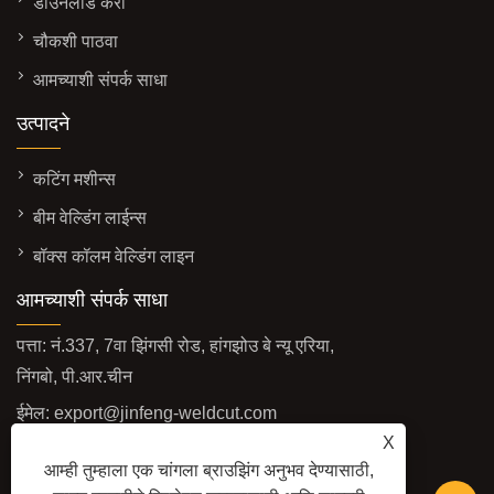
डाउनलोड करा
चौकशी पाठवा
आमच्याशी संपर्क साधा
उत्पादने
कटिंग मशीन्स
बीम वेल्डिंग लाईन्स
बॉक्स कॉलम वेल्डिंग लाइन
आमच्याशी संपर्क साधा
पत्ता: नं.337, 7वा झिंगसी रोड, हांगझोउ बे न्यू एरिया,
निंगबो, पी.आर.चीन
ईमेल:
export@jinfeng-weldcut.com
X
फॅक्स: +86-574-63487678
आम्ही तुम्हाला एक चांगला ब्राउझिंग अनुभव देण्यासाठी,
दूरध्वनी:
+86-574-63487698